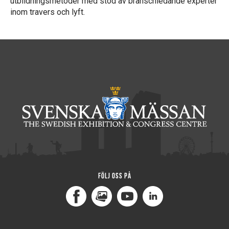
utbildningsmetoder med stöd av branschledande experter
inom travers och lyft.
Följ oss på
Facebook
MediaPortal
Youtube
LinkedIn