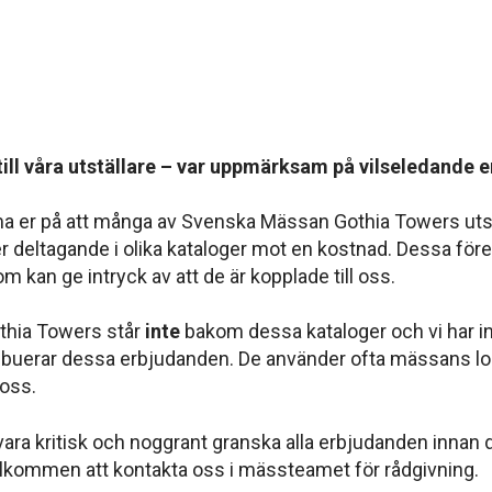
till våra utställare – var uppmärksam på vilseledande
a er på att många av Svenska Mässan Gothia Towers utst
 deltagande i olika kataloger mot en kostnad. Dessa föret
om kan ge intryck av att de är kopplade till oss.
hia Towers står
inte
bakom dessa kataloger och vi har 
ibuerar dessa erbjudanden. De använder ofta mässans log
 oss.
vara kritisk och noggrant granska alla erbjudanden innan 
välkommen att kontakta oss i mässteamet för rådgivning.