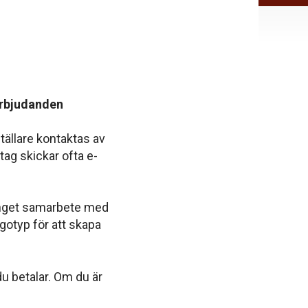
 erbjudanden
ällare kontaktas av
ag skickar ofta e-
inget samarbete med
otyp för att skapa
du betalar. Om du är