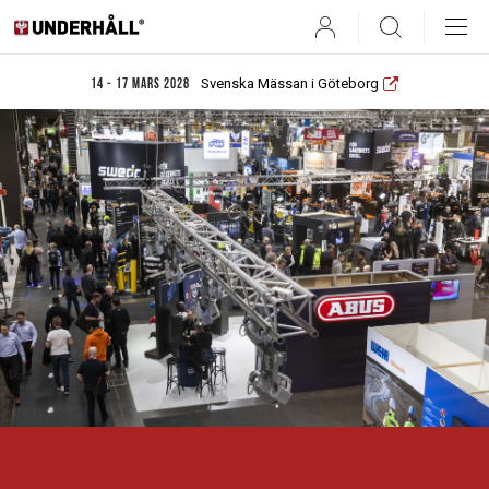
User
Search
Svenska Mässan i Göteborg
14 - 17 mars 2028