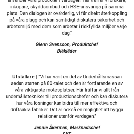
använder våra produkter i vardagen. Här träffar vi brukare,
inköpare, skyddsombud och HSE-ansvariga på samma
plats. Den dialogen är ovärderlig, vi får direkt återkoppling
på våra plagg och kan samtidigt diskutera säkerhet och
arbetsmiljö med dem som arbetar i riskfyllda miljöer varje
dag."
Glenn Svensson, Produktchef
Blåkläder
Utställare |
”Vi har varit en del av Underhållsmässan
sedan starten på 80-talet och den är fortfarande en av
våra viktigaste mötesplatser. Här träffar vi allt från
underhållstekniker till produktionschefer och kan diskutera
hur våra lösningar kan bidra till mer effektiva och
driftsäkra fabriker. Det är också en möjlighet att bygga
relationer utanför vardagen."
Jennie Åkerman, Marknadschef