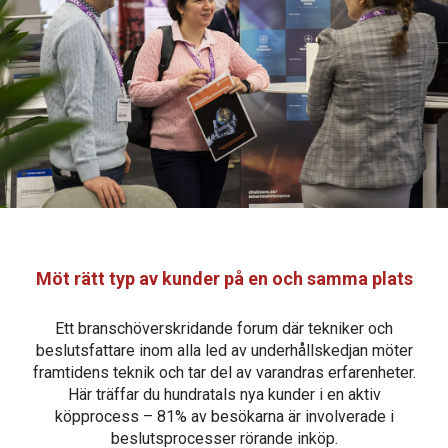
Möt rätt typ av kunder på en och samma plats
Ett branschöverskridande forum där tekniker och
beslutsfattare inom alla led av underhållskedjan möter
framtidens teknik och tar del av varandras erfarenheter.
Här träffar du hundratals nya kunder i en aktiv
köpprocess – 81% av besökarna är involverade i
beslutsprocesser rörande inköp.