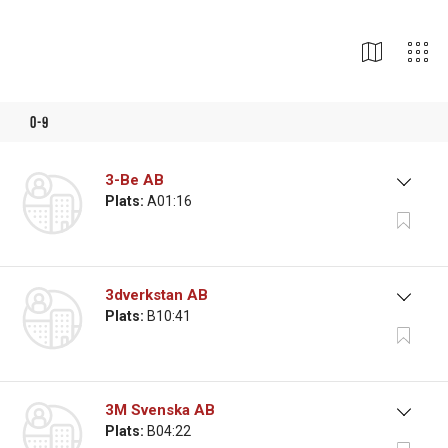
Utställare
0-9
3-Be AB
Plats:
A01:16
3dverkstan AB
Plats:
B10:41
3M Svenska AB
Plats:
B04:22