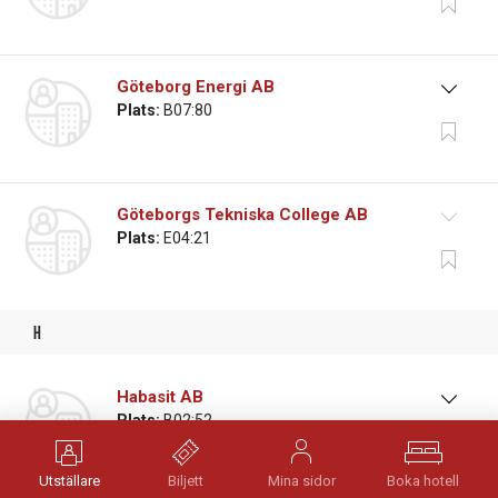
Göteborg Energi AB
Plats:
B07:80
Göteborgs Tekniska College AB
Plats:
E04:21
h
Habasit AB
Plats:
B02:52
Utställare
Biljett
Mina sidor
Boka hotell