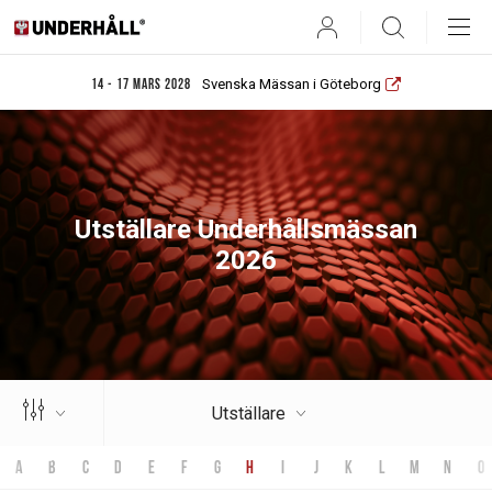
User
Search
Svenska Mässan i Göteborg
14 - 17 mars 2028
Utställare Underhållsmässan
2026
Utställare
a
b
c
d
e
f
g
h
i
j
k
l
m
n
o