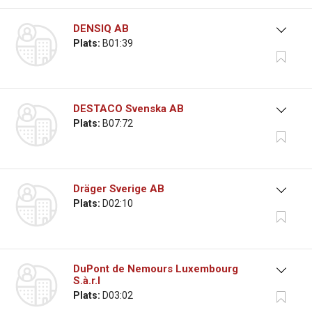
DENSIQ AB
Plats:
B01:39
DESTACO Svenska AB
Plats:
B07:72
Dräger Sverige AB
Plats:
D02:10
DuPont de Nemours Luxembourg
S.à.r.l
Plats:
D03:02