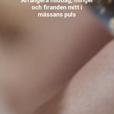
Arrangera middag, mingel
och firanden mitt i
mässans puls