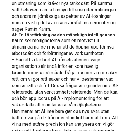
en utmaning som kräver nya tankesätt. På samma
sätt behöver man ta hänsyn till energiförbrukningen
och andra miljömässiga aspekter av AI-lösningar
som en viktig del av en ansvarsfull implementering,
säger Ramin Karim.
AI: En förstärkning av den mänskliga intelligensen
Karim ser möjligheterna som en motvikt till
utmaningarna, och menar att de öppnar upp för nya
arbetssätt och förbättringar av verksamheten.
– Säg att vi tar bort AI från ekvationen, varje
organisation står ändå inför en kontinuerlig
lärandeprocess. Vi måste fråga oss om vi gör saker
rätt, om vi gör rätt saker och hur vi bestämmer vad
som är rätt och fel. Dessa frågor är i grunden inte AI-
relaterade, utan verksamhetsrelaterade. Men de kan,
och bör, appliceras på AI-implementering för att
säkerställa att man tar vara på möjligheterna.
Han menar att AI inte bara ger oss nya svar, utan
bättre svar på de frågor vi ständigt har ställt oss. Att
vi nu med större precision kan analysera om vi gör
saker rätt, hantera större datavolymer och använda