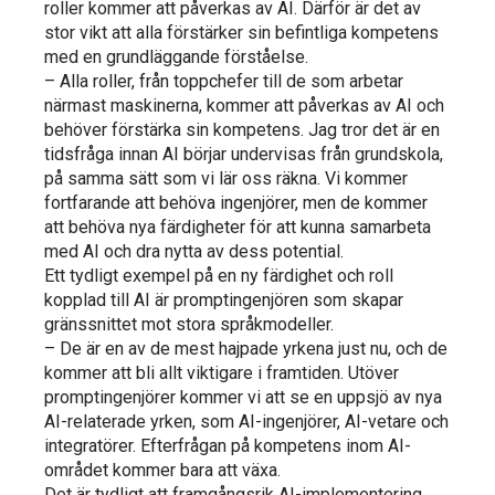
roller kommer att påverkas av AI. Därför är det av
stor vikt att alla förstärker sin befintliga kompetens
med en grundläggande förståelse.
– Alla roller, från toppchefer till de som arbetar
närmast maskinerna, kommer att påverkas av AI och
behöver förstärka sin kompetens. Jag tror det är en
tidsfråga innan AI börjar undervisas från grundskola,
på samma sätt som vi lär oss räkna. Vi kommer
fortfarande att behöva ingenjörer, men de kommer
att behöva nya färdigheter för att kunna samarbeta
med AI och dra nytta av dess potential.
Ett tydligt exempel på en ny färdighet och roll
kopplad till AI är promptingenjören som skapar
gränssnittet mot stora språkmodeller.
– De är en av de mest hajpade yrkena just nu, och de
kommer att bli allt viktigare i framtiden. Utöver
promptingenjörer kommer vi att se en uppsjö av nya
AI-relaterade yrken, som AI-ingenjörer, AI-vetare och
integratörer. Efterfrågan på kompetens inom AI-
området kommer bara att växa.
Det är tydligt att framgångsrik AI-implementering