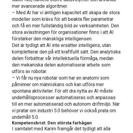
mer avancerade algoritmer.
– Med AI har vi äntligen kapacitet att skapa de stora
modeller som krävs för att beakta fler parametrar
och få en mer fullständig bild av verksamheten. Den
stora avlastningen för organisationer finns i att AI
förstärker den mänskliga intelligensen.
Det är tydligt att AI inte ersätter intelligens, utan
kompletterar den på ett kraftfullt sätt. Den analytiska
delen förbättrar vår intellektuella förmåga, medan
den mekaniska delen automatiserar arbete som
utförs av robotar.
– Vi får nu nya robotar som har en anatomi som
påminner om människans och kan utföra mer
spontana aktiviteter. För att dra nytta av AI måste
underhållsprocesser automatiseras och anpassas
till en mer automatiserad och autonom driftmiljö. När
vi pratar om industri 5.0 behöver vi också prata om
underhåll 5.0.
Kompetensbrist: Den största farhågan
I samtalet med Karim framgår det tydligt att alla