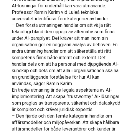
AI-lösningar för underhåll kan vara utmanande.
Professor Ramin Karim vid Luleå tekniska
universitet identifierar fem kategorier av hinder.
– Den första utmaningen handlar om att välja rätt
teknologi bland den uppsjö av alternativ som finns
under AI-paraplyet. Det kräver att man inom sin
organisation gör en noggrann analys av behoven. En
andra utmaning handlar om att säkerställa att rätt
kompetens finns både internt och externt. Det
handlar dels om att ha personal med djupgående AI-
kunskap och dels om att alla i organisationen ska ha
en grundläggande förståelse för hur AI kan
användas, säger Ramin Karim.
En tredje utmaning är de legala aspekterna av AI-
implementering. Att skapa “trustworthy” AI-lösningar
som präglas av transparens, säkerhet och dataskydd
är komplext och kräver juridisk expertis.
– Den fjärde och den femte kategorin handlar om
affärsmodeller och miljöpåverkan. Att skapa hållbara
affärsmodeller för både leverantörer och kunder är