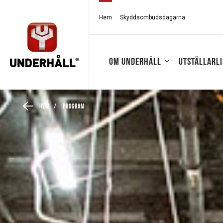
Hem
Skyddsombudsdagarna
Om Underhåll
Utställarli
Hem
/
Program